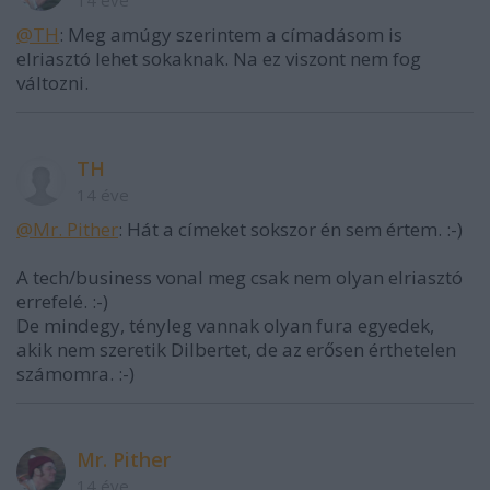
@TH
: Meg amúgy szerintem a címadásom is
elriasztó lehet sokaknak. Na ez viszont nem fog
változni.
TH
14 éve
@Mr. Pither
: Hát a címeket sokszor én sem értem. :-)
A tech/business vonal meg csak nem olyan elriasztó
errefelé. :-)
De mindegy, tényleg vannak olyan fura egyedek,
akik nem szeretik Dilbertet, de az erősen érthetelen
számomra. :-)
Mr. Pither
14 éve