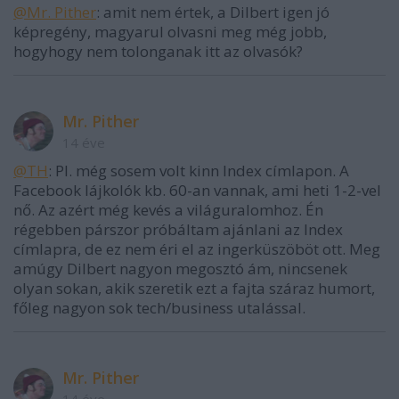
@Mr. Pither
: amit nem értek, a Dilbert igen jó
képregény, magyarul olvasni meg még jobb,
hogyhogy nem tolonganak itt az olvasók?
Mr. Pither
14 éve
@TH
: Pl. még sosem volt kinn Index címlapon. A
Facebook lájkolók kb. 60-an vannak, ami heti 1-2-vel
nő. Az azért még kevés a világuralomhoz. Én
régebben párszor próbáltam ajánlani az Index
címlapra, de ez nem éri el az ingerküszöböt ott. Meg
amúgy Dilbert nagyon megosztó ám, nincsenek
olyan sokan, akik szeretik ezt a fajta száraz humort,
főleg nagyon sok tech/business utalással.
Mr. Pither
14 éve