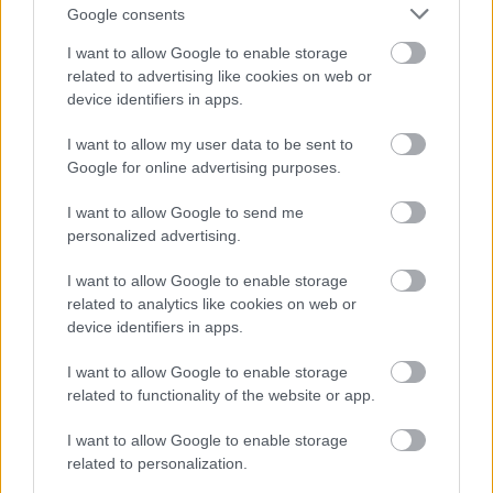
semiambidextrous
Google consents
14 éve
I want to allow Google to enable storage
@Mr. Pither
: De mivel alapból Te vagy a hibás
related to advertising like cookies on web or
mindenért, beleértve a kínai tájfunokat is, remélem,
device identifiers in apps.
nem gond, hogy a Te TAJ számodat mutogattam el
véres csonkokkal a faggatódzó egészségügyis
I want to allow my user data to be sent to
kollégáknak.
Google for online advertising purposes.
Mivel pedig a már általad említett fórumon a
I want to allow Google to send me
sorban álló beküldéseim jubileumi találkozókat
personalized advertising.
szerveznek elütve a nélkülözöttség keserves óráit, azt
gondolom, hogy egy darabig még engedhetjük, hogy
I want to allow Google to enable storage
kibontakozzanak a dolgok.
related to analytics like cookies on web or
device identifiers in apps.
Mr. Pither
I want to allow Google to enable storage
related to functionality of the website or app.
14 éve
@semiambidextrous
: Áh, dehogy, úgysincs fedezete.
I want to allow Google to enable storage
related to personalization.
A beküldésekkel meg ugyanígy állok, csak legalább