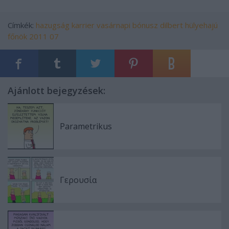
Címkék:
hazugság
karrier
vasárnapi
bónusz
dilbert
hülyehajú
főnök
2011 07
Ajánlott bejegyzések:
Parametrikus
Γερουσία