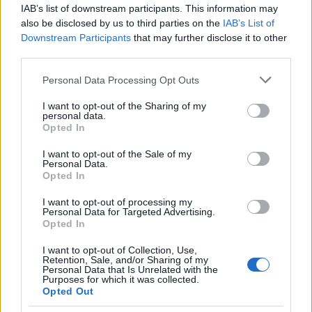
IAB’s list of downstream participants. This information may
also be disclosed by us to third parties on the
IAB’s List of
Downstream Participants
that may further disclose it to other
Mr. Pither
third parties.
14 éve
Please note that this website/app uses one or more Google
@semiambidextrous
: Most cserkészbecsszóra nem
Personal Data Processing Opt Outs
services and may gather and store information including but
én küldtem. Nem is beszéltem vele a Lobrával
not limited to your visit or usage behaviour. You may click to
I want to opt-out of the Sharing of my
hónapokkal ezelőtt történt sajnálatos eset óta, és
personal data.
grant or deny consent to Google and its third-party tags to
abban is csak teljesen marginális szerepem volt.
Opted In
use your data for below specified purposes in below Google
Először azt hittem, Jakab mozgatja a szálakat, de egy
consent section.
I want to opt-out of the Sale of my
hete kaptam egy rejtélyes SMS-t Igortól, miszerint ha
Personal Data.
netán aggódnék Jakab miatt, találkozzak velük a
Opted In
konzervgyár mögötti parkolóban, de azt gondoltam,
inkább kihagyom. Úgy látom, benned erősebb volt a
I want to opt-out of processing my
Personal Data for Targeted Advertising.
kötelességtudat.
Opted In
Attól tartok, a dolgok kezdenek kicsúszni az
I want to opt-out of Collection, Use,
Retention, Sale, and/or Sharing of my
irányításunk alól.
Personal Data that Is Unrelated with the
Purposes for which it was collected.
Opted Out