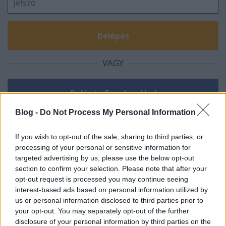
VAGY
Blog -
Do Not Process My Personal Information
semiambidextrous
If you wish to opt-out of the sale, sharing to third parties, or
14 éve
processing of your personal or sensitive information for
targeted advertising by us, please use the below opt-out
Jurij elbeszélgetett velem a minap a konzervgyár
section to confirm your selection. Please note that after your
mögötti parkolóban, így most újra itt vagyok.
opt-out request is processed you may continue seeing
Egyenlőre még gépre kötve, és a családom olvassa
interest-based ads based on personal information utilized by
fel nekem a csíkokat, de ez idővel akár javulhat is,
us or personal information disclosed to third parties prior to
Igor szerint is, aki látott már hasonló esetet Uszty
your opt-out. You may separately opt-out of the further
Ilminszkben, '71-ben.
disclosure of your personal information by third parties on the