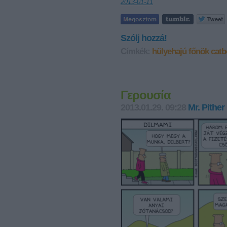
2013-01-11
Szólj hozzá!
Címkék:
hülyehajú főnök
catb
Γερουσία
2013.01.29. 09:28
Mr. Pither