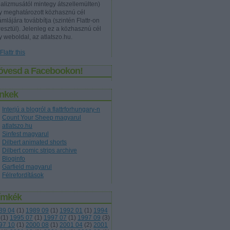
ealizmusától mintegy átszellemülten)
y meghatározott közhasznú cél
mlájára továbbítja (szintén Flattr-on
resztül). Jelenleg ez a közhasznú cél
y weboldal, az atlatszo.hu.
övesd a Facebookon!
inkek
Interjú a blogról a flattrforhungary-n
Count Your Sheep magyarul
atlatszo.hu
Sinfest magyarul
Dilbert animated shorts
Dilbert comic strips archive
Bloginfo
Garfield magyarul
Félrefordítások
ímkék
89 04
(
1
)
1989 09
(
1
)
1992 01
(
1
)
1994
(
1
)
1995 07
(
1
)
1997 07
(
1
)
1997 09
(
3
)
97 10
(
1
)
2000 08
(
1
)
2001 04
(
2
)
2001