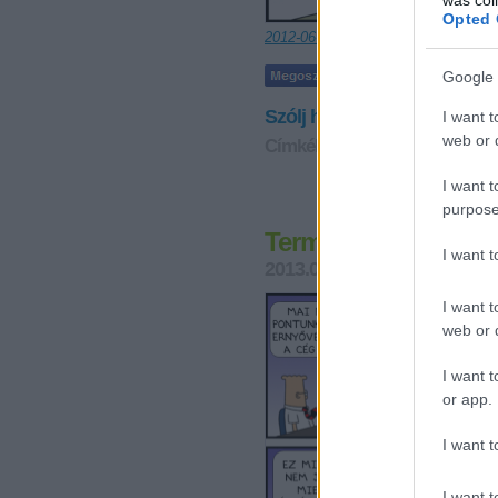
Opted 
2012-06-06
Google 
Szólj hozzá!
I want t
web or d
Címkék:
dilbert
tina
2012 06
I want t
purpose
Természetes szelek
I want 
2013.01.17. 09:07
Mr. Pither
I want t
web or d
I want t
or app.
I want t
I want t