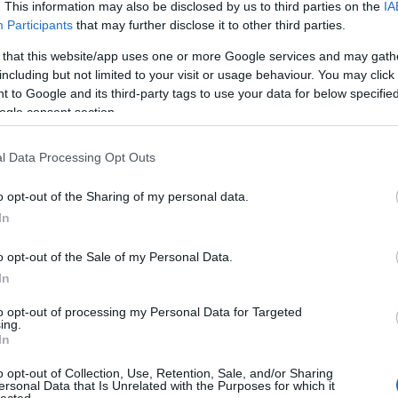
(
1
)
. This information may also be disclosed by us to third parties on the
IA
(
1
)
Participants
that may further disclose it to other third parties.
jót
(
1
)
ke
 that this website/app uses one or more Google services and may gath
ké
including but not limited to your visit or usage behaviour. You may click 
Tetszik
0
ki
(
6
)
 to Google and its third-party tags to use your data for below specifi
kö
ogle consent section.
kö
la
rkányság
hülyehajú főnök
2011 08
(
1
)
(
1
)
l Data Processing Opt Outs
ma
me
me
o opt-out of the Sharing of my personal data.
mo
sz
In
mo
mu
mu
o opt-out of the Sale of my Personal Data.
mu
In
(
3
)
(
1
)
(
2
)
to opt-out of processing my Personal Data for Targeted
(
1
)
ing.
orr
In
el
(
1
)
(
1
)
o opt-out of Collection, Use, Retention, Sale, and/or Sharing
pr
ersonal Data that Is Unrelated with the Purposes for which it
pro
lected.