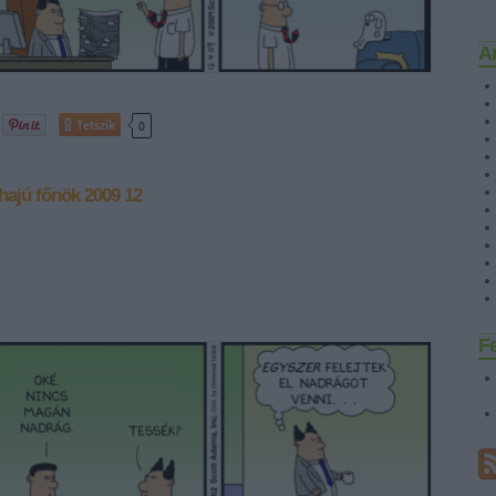
A
Tetszik
0
hajú főnök
2009 12
F