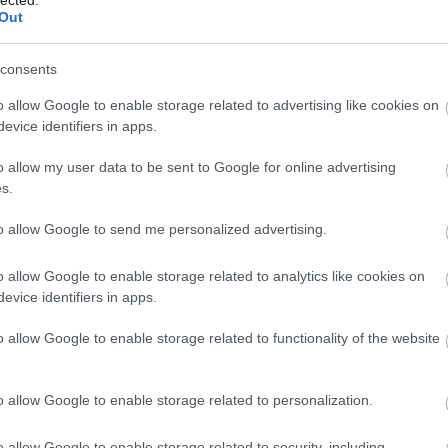
pr
Out
ra
ra
re
ré
Tetszik
0
consents
po
(
1
)
(
1
)
o allow Google to enable storage related to advertising like cookies on
st
evice identifiers in apps.
su
sz
sz
o allow my user data to be sent to Google for online advertising
sz
sz
s.
sz
ció
szi
to allow Google to send me personalized advertising.
szk
(
1
)
tab
(
2
)
o allow Google to enable storage related to analytics like cookies on
(
1
)
evice identifiers in apps.
(
2
)
tö
túl
o allow Google to enable storage related to functionality of the website
tű
üg
üg
új
vp
o allow Google to enable storage related to personalization.
el
(
1
)
(
4
o allow Google to enable storage related to security, including