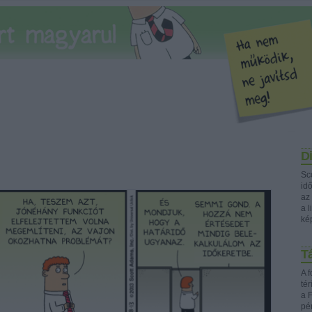
Di
Sc
idő
az
a l
ké
Tá
A f
té
a F
pé