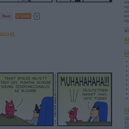
id
eg
szá
Tetszik
ke
0
eg
2013 01
K
L
C
19
10
19