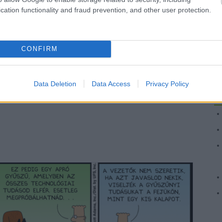
vi
(
1
)
cation functionality and fraud prevention, and other user protection.
re
zo
Cí
K
CONFIRM
Tetszik
0
Data Deletion
Data Access
Privacy Policy
ly
hülyehajú főnök
céges standard
2012 11
Fr