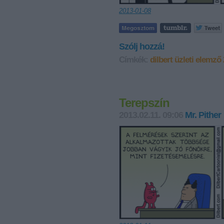
2013-01-08
Szólj hozzá!
Címkék:
dilbert
üzleti elemző
Terepszín
2013.02.11. 09:06
Mr. Pither