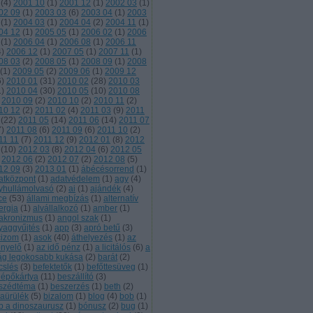
(
4
)
2001 10
(
1
)
2001 12
(
1
)
2002 03
(
1
)
02 09
(
1
)
2003 03
(
6
)
2003 04
(
1
)
2003
(
1
)
2004 03
(
1
)
2004 04
(
2
)
2004 11
(
1
)
04 12
(
1
)
2005 05
(
1
)
2006 02
(
1
)
2006
(
1
)
2006 04
(
1
)
2006 08
(
1
)
2006 11
4
)
2006 12
(
1
)
2007 05
(
1
)
2007 11
(
1
)
08 03
(
2
)
2008 05
(
1
)
2008 09
(
1
)
2008
(
1
)
2009 05
(
2
)
2009 06
(
1
)
2009 12
6
)
2010 01
(
31
)
2010 02
(
28
)
2010 03
1
)
2010 04
(
30
)
2010 05
(
10
)
2010 08
2010 09
(
2
)
2010 10
(
2
)
2010 11
(
2
)
10 12
(
2
)
2011 02
(
4
)
2011 03
(
9
)
2011
(
22
)
2011 05
(
14
)
2011 06
(
14
)
2011 07
7
)
2011 08
(
6
)
2011 09
(
6
)
2011 10
(
2
)
11 11
(
7
)
2011 12
(
9
)
2012 01
(
8
)
2012
(
10
)
2012 03
(
8
)
2012 04
(
6
)
2012 05
2012 06
(
2
)
2012 07
(
2
)
2012 08
(
5
)
12 09
(
3
)
2013 01
(
1
)
ábécésorrend
(
1
)
atközpont
(
1
)
adatvédelem
(
1
)
agy
(
4
)
yhullámolvasó
(
2
)
ai
(
1
)
ajándék
(
4
)
ce
(
53
)
állami megbízás
(
1
)
alternatív
ergia
(
1
)
alvállalkozó
(
1
)
amber
(
1
)
akronizmus
(
1
)
angol szak
(
1
)
yaggyűjtés
(
1
)
app
(
3
)
apró betű
(
3
)
cizom
(
1
)
asok
(
40
)
áthelyezés
(
1
)
az
őnyelő
(
1
)
az idő pénz
(
1
)
a licitálós
(
6
)
a
lág legokosabb kukása
(
2
)
barát
(
2
)
cslés
(
3
)
befektetők
(
1
)
befőttesüveg
(
1
)
lépőkártya
(
11
)
beszállító
(
3
)
szédtéma
(
1
)
beszerzés
(
1
)
beth
(
2
)
kaürülék
(
5
)
bizalom
(
1
)
blog
(
4
)
bob
(
1
)
b a dinoszaurusz
(
1
)
bónusz
(
2
)
bug
(
1
)