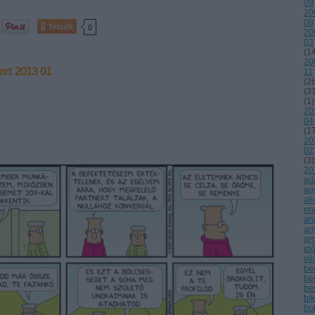
09
20
08
Tetszik
0
20
03
(
1
20
ert
2013 01
11
(
2
(
3
(
1
)
20
04
(
1
20
02
(
3
)
20
ad
ag
ali
en
an
an
ar
id
vi
be
be
be
bi
bo