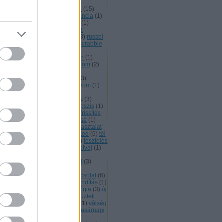
ojektvezetés
(
6
)
projekt kód
(
1
)
bszolga
(
1
)
rakétavető
(
1
)
randi
(
15
)
ndom vp
(
1
)
ratbert
(
4
)
redundancia
(
1
)
mény
(
1
)
rendőr
(
1
)
repülőjegy
(
1
)
szvényesek
(
1
)
retró
(
33
)
reverz
werpoint pinokkitisz
(
8
)
robot
(
3
)
russel
sajtóközlemény
(
1
)
sátán
(
1
)
scrabble
siker
(
3
)
spam
(
1
)
stan
(
1
)
átuszjelentés
(
2
)
steve a veterán
(
1
)
gárzásdózis mérő
(
1
)
szabadalom
(
2
)
abadidő
(
1
)
szabadság
(
1
)
aktanácsadás
(
2
)
számítógép
(
3
)
ámok
(
1
)
szellem
(
3
)
szénlábnyom
(
1
)
erepjáték
(
1
)
szerver
(
1
)
ervkereskedelem
(
3
)
szerződés
(
3
)
lveszter
(
1
)
szívesség
(
1
)
szkepszis
(
1
)
ript
(
1
)
szociopata
(
2
)
szoftverfrissítés
szolgálati közlemény
(
2
)
szüzsé
(
1
)
let
(
1
)
takarítás
(
1
)
tánc
(
1
)
tapasztalat
társadalom
(
1
)
taxidermia
(
4
)
ted
(
6
)
tél
természet
(
1
)
terraformálás
(
1
)
tesztelés
tévé
(
1
)
tina
(
19
)
tolmács
(
1
)
tolvaj
(
1
)
rvény
(
1
)
tőzsde
(
1
)
tréning
(
5
)
fizetettség
(
1
)
tüntetés
(
1
)
tűzfal
(
3
)
zőgép
(
1
)
twitter
(
5
)
ügyfél
(
9
)
yfélelégedettség
(
1
)
ügyfélkapcsolat
(
6
)
yvéd
(
4
)
újradefiniálás
(
1
)
újraindítás
(
1
)
 ceo
(
1
)
új imidzs
(
2
)
új technológia
(
3
)
új
(
3
)
ünnep
(
3
)
utódnemzés
(
1
)
üzleti
emző
(
1
)
üzleti terv
(
1
)
vagyon
(
1
)
válság
varázsgomb
(
1
)
varázsló
(
1
)
vasárnapi
6
)
vénemberfej alakú mobil
(
2
)