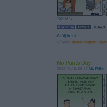
2009-12-04
Szólj hozzá!
Címkék:
dilbert
dogbert
hülye
No Pants Day
2013.01.15. 09:17
Mr. Pither