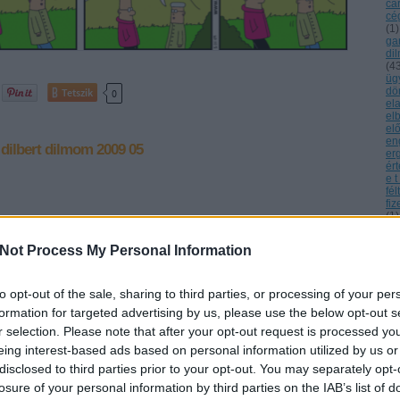
ca
cé
(
1
)
ga
di
(
4
üg
dö
Tetszik
0
el
el
el
en
dilbert
dilmom
2009 05
er
ér
e t
fé
fiz
(
1
)
fri
go
Not Process My Personal Information
(
1
)
(
1
)
(
1
bi
to opt-out of the sale, sharing to third parties, or processing of your per
(
1
)
formation for targeted advertising by us, please use the below opt-out s
(
1
)
hü
r selection. Please note that after your opt-out request is processed y
(
2
)
eing interest-based ads based on personal information utilized by us or
id
im
disclosed to third parties prior to your opt-out. You may separately opt-
in
losure of your personal information by third parties on the IAB’s list of
lé