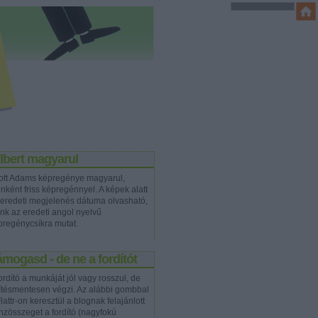
lbert magyarul
ott Adams képregénye magyarul,
nként friss képregénnyel. A képek alatt
 eredeti megjelenés dátuma olvasható,
ink az eredeti angol nyelvű
pregénycsíkra mutat.
mogasd - de ne a fordítót
ordító a munkáját jól vagy rosszul, de
rítésmentesen végzi. Az alábbi gombbal
lattr-on keresztül a blognak felajánlott
nzösszeget a fordító (nagyfokú