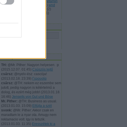
ccesvideó
(
1
)
victor kockája
(
4
)
vitamin
wally
(
87
)
wc
(
1
)
webdizájn
(
1
)
wnd
ndszer
(
1
)
xbox
(
1
)
zeberpupin
(
2
)
ngora
(
1
)
zseni
(
1
)
zsíros étel
(
1
)
mkefelhő
eresés
iss topikok
TH:
@Mr. Pither: Nagyon helyesen. :p
(
2015.12.07. 01:45
)
Csúszós lejtő
csársz:
@nyelv-ész: cascója!
(
2013.02.18. 23:39
)
Γερουσία
csársz:
@TH: nekem ez eszembe sem
jutott, pedig nagyon is kétértelmű a
dolog, és ezért még jobb!
(
2013.01.18.
16:46
)
Jenseits von Gut und Böse
Mr. Pither:
@TH: Business as usual.
(
2013.01.03. 15:09
)
Elfújta a szél
svonk:
@Mr. Pither: Akkor csak en
maradtam le a nyar ota. Amugy nem
reklamacio volt. Igy is tetszik.
(
2013.01.03. 11:35
)
Eresszétek ki a