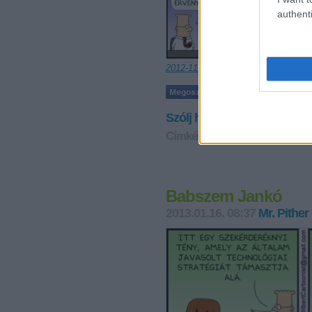
authenti
2012-11-25
Szólj hozzá!
Címkék:
vasárnapi
dilbert
wal
Babszem Jankó
2013.01.16. 08:37
Mr. Pither