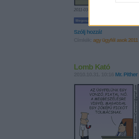
2011-03-28
Szólj hozzá!
Címkék:
agy
ügyfél
asok
2011
Lomb Kató
2010.10.31. 10:16
Mr. Pither