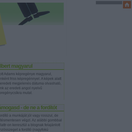
lbert magyarul
ott Adams képregénye magyarul,
nként friss képregénnyel. A képek alatt
 eredeti megjelenés dátuma olvasható,
ink az eredeti angol nyelvű
pregénycsíkra mutat.
mogasd - de ne a fordítót
ordító a munkáját jól vagy rosszul, de
rítésmentesen végzi. Az alábbi gombbal
lattr-on keresztül a blognak felajánlott
nzösszeget a fordító (nagyfokú