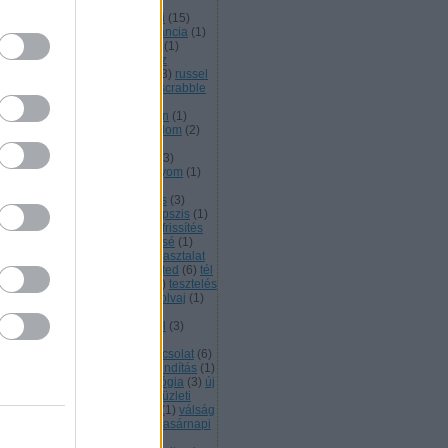
ojektvezetés
(
6
)
projekt kód
(
1
)
bszolga
(
1
)
rakétavető
(
1
)
randi
(
15
)
ndom vp
(
1
)
ratbert
(
4
)
redundancia
(
1
)
mény
(
1
)
rendőr
(
1
)
repülőjegy
(
1
)
szvényesek
(
1
)
retró
(
33
)
reverz
werpoint pinokkitisz
(
8
)
robot
(
3
)
russel
sajtóközlemény
(
1
)
sátán
(
1
)
scrabble
siker
(
3
)
spam
(
1
)
stan
(
1
)
átuszjelentés
(
2
)
steve a veterán
(
1
)
gárzásdózis mérő
(
1
)
szabadalom
(
2
)
abadidő
(
1
)
szabadság
(
1
)
aktanácsadás
(
2
)
számítógép
(
3
)
ámok
(
1
)
szellem
(
3
)
szénlábnyom
(
1
)
erepjáték
(
1
)
szerver
(
1
)
ervkereskedelem
(
3
)
szerződés
(
3
)
lveszter
(
1
)
szívesség
(
1
)
szkepszis
(
1
)
ript
(
1
)
szociopata
(
2
)
szoftverfrissítés
szolgálati közlemény
(
2
)
szüzsé
(
1
)
let
(
1
)
takarítás
(
1
)
tánc
(
1
)
tapasztalat
társadalom
(
1
)
taxidermia
(
4
)
ted
(
6
)
tél
természet
(
1
)
terraformálás
(
1
)
tesztelés
tévé
(
1
)
tina
(
19
)
tolmács
(
1
)
tolvaj
(
1
)
rvény
(
1
)
tőzsde
(
1
)
tréning
(
5
)
fizetettség
(
1
)
tüntetés
(
1
)
tűzfal
(
3
)
zőgép
(
1
)
twitter
(
5
)
ügyfél
(
9
)
yfélelégedettség
(
1
)
ügyfélkapcsolat
(
6
)
yvéd
(
4
)
újradefiniálás
(
1
)
újraindítás
(
1
)
 ceo
(
1
)
új imidzs
(
2
)
új technológia
(
3
)
új
(
3
)
ünnep
(
3
)
utódnemzés
(
1
)
üzleti
emző
(
1
)
üzleti terv
(
1
)
vagyon
(
1
)
válság
varázsgomb
(
1
)
varázsló
(
1
)
vasárnapi
6
)
vénemberfej alakú mobil
(
2
)