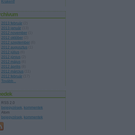
Krakent!
rchívum
2013 február
(
2
)
2013 január
(
13
)
2012 november
(
1
)
2012 október
(
2
)
2012 szeptember
(
6
)
2012 augusztus
(
1
)
2012 július
(
6
)
2012 június
(
2
)
2012 május
(
6
)
2012 április
(
8
)
2012 március
(
11
)
2012 február
(
17
)
Tovább
...
eedek
RSS 2.0
bejegyzések
,
kommentek
Atom
bejegyzések
,
kommentek