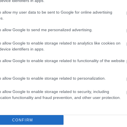
evice identifiers in apps.
pr
ra
ra
o allow my user data to be sent to Google for online advertising
re
ré
s.
Tetszik
po
0
(
1
)
(
1
)
to allow Google to send me personalized advertising.
st
su
ügyfélkapcsolat
dogbert
hülyehajú főnök
2011 04
sz
o allow Google to enable storage related to analytics like cookies on
sz
evice identifiers in apps.
sz
sz
sz
o allow Google to enable storage related to functionality of the website
szi
szk
(
1
)
tab
(
2
)
o allow Google to enable storage related to personalization.
(
1
)
(
2
)
tö
o allow Google to enable storage related to security, including
túl
tű
cation functionality and fraud prevention, and other user protection.
üg
üg
új
vp
el
CONFIRM
(
1
)
(
4