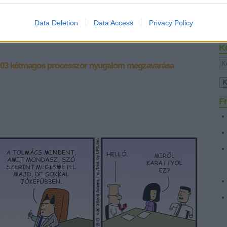
vi
(
1
)
re
Data Deletion
Data Access
Privacy Policy
zo
Cí
Tetszik
0
K
 03
kétmagos processzor
nyugalom megzavarása
Fr