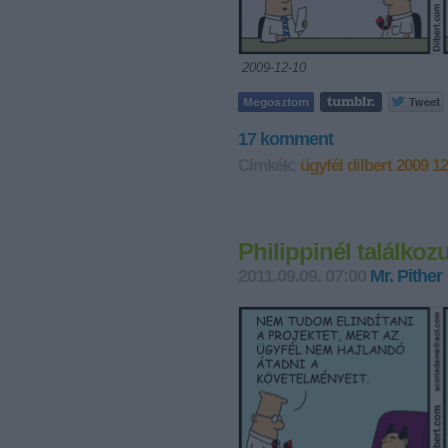
2009-12-10
17
komment
Címkék:
ügyfél
dilbert
2009 12
Philippinél találkoz
2011.09.09. 07:00
Mr. Pither