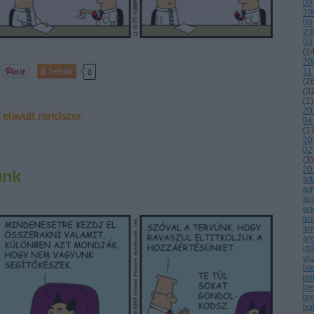
09
20
08
20
03
(
1
20
Tetszik
0
11
(
2
(
3
(
1
)
20
elavult rendszer
04
(
1
20
02
(
3
)
20
unk
ad
ag
ali
en
an
an
ar
id
vi
be
be
be
bi
bo