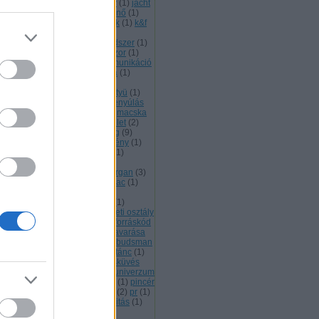
iso 9000
(
1
)
isten
(
1
)
it osztály
(
1
)
jacht
jel zaj arány
(
1
)
jóképű
(
1
)
jósnő
(
1
)
állás
(
1
)
justin bieber
(
1
)
jutalék
(
1
)
k&f
kamat
(
1
)
karrier
(
1
)
resőoptimalizálás
(
1
)
keretrendszer
(
1
)
sedelmi
(
1
)
kétmagos processzor
(
1
)
rúgás
(
2
)
költségvetés
(
4
)
kommunikáció
konkurencia
(
4
)
könnyű préda
(
1
)
nyvelés
(
3
)
követelmények
(
5
)
zösségi média
(
4
)
kritika
(
3
)
kütyü
(
1
)
uren
(
1
)
lefikázás
(
1
)
lélek
(
6
)
lenyúlás
logan
(
2
)
lottó
(
2
)
lucknow
(
1
)
macska
macskaterelgetés
(
1
)
magánélet
(
2
)
jom
(
2
)
marionett
(
6
)
marketing
(
9
)
ntőkabin
(
1
)
mészkőképződmény
(
1
)
tafora
(
1
)
mikromenedzselés
(
1
)
bilsugárzás
(
1
)
mordac a
ámitástechnikai ellenző
(
7
)
morgan
(
3
)
rt
(
3
)
multitask
(
3
)
munkaerőpiac
(
1
)
nkaidő
(
1
)
munkakerülés
(
43
)
nkamorál
(
1
)
munkavédelem
(
1
)
skétás
(
1
)
művész
(
1
)
művészeti osztály
napfény
(
1
)
nyelvész
(
1
)
nyílt forráskód
nyomtató
(
1
)
nyugalom megzavarása
offtopic
(
1
)
okostelefon
(
7
)
ombudsman
optimista
(
1
)
óradíj
(
1
)
ördögi tánc
(
1
)
plasztika
(
5
)
orvos
(
1
)
összeesküvés
mélet
(
1
)
ötlet
(
1
)
párhuzamos univerzum
pénzügyi elemző
(
1
)
piaci rés
(
1
)
pincér
piszkos munka
(
2
)
poltergeist
(
2
)
pr
(
1
)
émium
(
1
)
prezentáció
(
5
)
prioritás
(
1
)
duktivitás
(
3
)
project glass
(
1
)