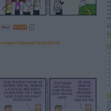
id
eg
szá
ke
eg
Tetszik
0
K
ra
dogbert
hülyehajú főnök
2012 05
L
C
19
10
19