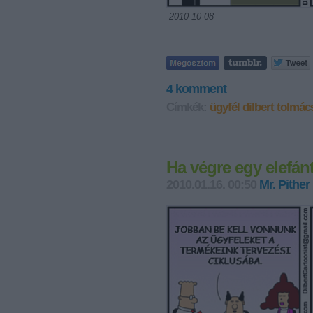
2010-10-08
4
komment
Címkék:
ügyfél
dilbert
tolmác
Ha végre egy elefánt
2010.01.16. 00:50
Mr. Pither