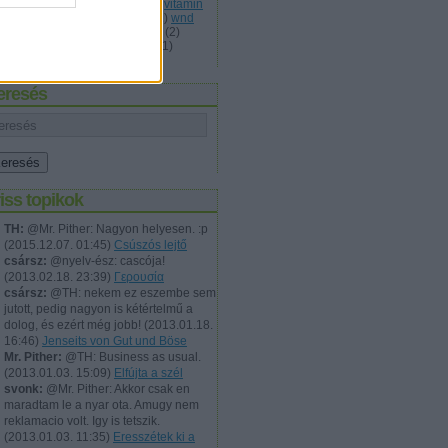
ccesvideó
(
1
)
victor kockája
(
4
)
vitamin
wally
(
87
)
wc
(
1
)
webdizájn
(
1
)
wnd
ndszer
(
1
)
xbox
(
1
)
zeberpupin
(
2
)
ngora
(
1
)
zseni
(
1
)
zsíros étel
(
1
)
mkefelhő
eresés
iss topikok
TH:
@Mr. Pither: Nagyon helyesen. :p
(
2015.12.07. 01:45
)
Csúszós lejtő
csársz:
@nyelv-ész: cascója!
(
2013.02.18. 23:39
)
Γερουσία
csársz:
@TH: nekem ez eszembe sem
jutott, pedig nagyon is kétértelmű a
dolog, és ezért még jobb!
(
2013.01.18.
16:46
)
Jenseits von Gut und Böse
Mr. Pither:
@TH: Business as usual.
(
2013.01.03. 15:09
)
Elfújta a szél
svonk:
@Mr. Pither: Akkor csak en
maradtam le a nyar ota. Amugy nem
reklamacio volt. Igy is tetszik.
(
2013.01.03. 11:35
)
Eresszétek ki a