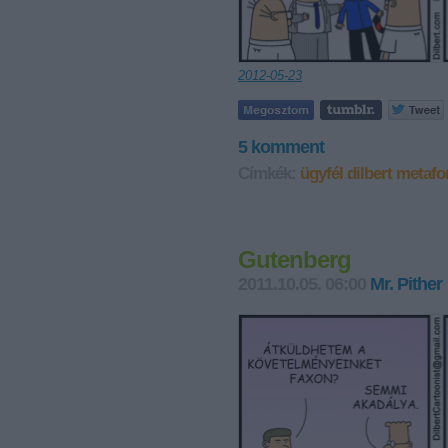
2012-05-23
5
komment
Címkék:
ügyfél
dilbert
metafo
Gutenberg
2011.10.05. 06:00
Mr. Pither