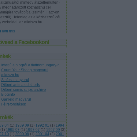
ealizmusától mintegy átszellemülten)
y meghatározott közhasznú cél
mlájára továbbítja (szintén Flattr-on
resztül). Jelenleg ez a közhasznú cél
y weboldal, az atlatszo.hu.
övesd a Facebookon!
inkek
Interjú a blogról a flattrforhungary-n
Count Your Sheep magyarul
atlatszo.hu
Sinfest magyarul
Dilbert animated shorts
Dilbert comic strips archive
Bloginfo
Garfield magyarul
Félrefordítások
ímkék
89 04
(
1
)
1989 09
(
1
)
1992 01
(
1
)
1994
(
1
)
1995 07
(
1
)
1997 07
(
1
)
1997 09
(
3
)
97 10
(
1
)
2000 08
(
1
)
2001 04
(
2
)
2001