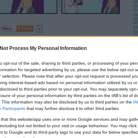
ca
cé
(
1
)
ga
di
(
4
üg
Tetszik
0
dö
el
el
el
övetelmények
hülyehajú főnök
2003 03
Not Process My Personal Information
en
er
ér
e t
to opt-out of the sale, sharing to third parties, or processing of your per
fé
formation for targeted advertising by us, please use the below opt-out s
fiz
p-Hop Rappet
(
1
)
r selection. Please note that after your opt-out request is processed y
fri
eing interest-based ads based on personal information utilized by us or
go
(
1
)
disclosed to third parties prior to your opt-out. You may separately opt-
(
1
)
losure of your personal information by third parties on the IAB’s list of
(
1
bi
. This information may also be disclosed by us to third parties on the
IA
(
1
)
Participants
that may further disclose it to other third parties.
(
1
)
hü
(
2
)
 that this website/app uses one or more Google services and may gath
id
including but not limited to your visit or usage behaviour. You may click 
im
in
 to Google and its third-party tags to use your data for below specifi
lé