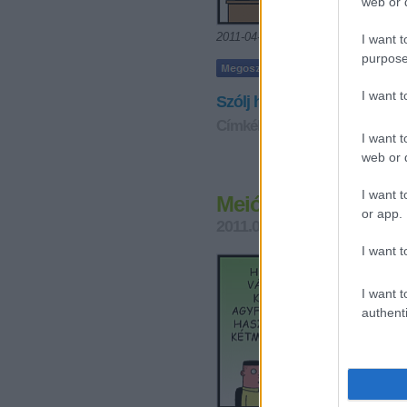
web or d
2011-04-30
I want t
purpose
I want 
Szólj hozzá!
Címkék:
ügyfél
dokumentáció
I want t
web or d
I want t
Meiózis
or app.
2011.04.11. 07:30
Mr. Pither
I want t
I want t
authenti