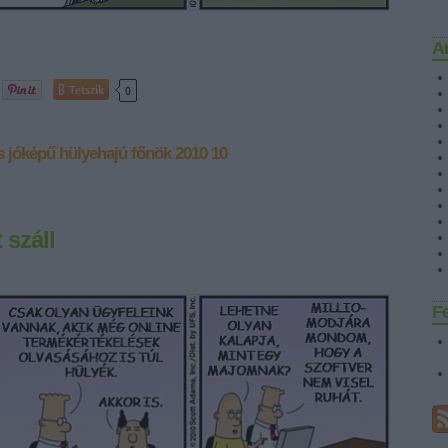
A
Tetszik
0
s
jóképű
hülyehajú főnök
2010 10
 száll
F