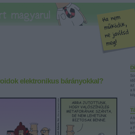
Di
Sc
oidok elektronikus bárányokkal?
idő
az
a l
ké
Tá
A f
té
a F
pé