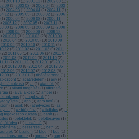
(
4
)
2001 10
(
1
)
2001 12
(
1
)
2002 03
(
1
)
02 09
(
1
)
2003 03
(
6
)
2003 04
(
1
)
2003
(
1
)
2004 03
(
1
)
2004 04
(
2
)
2004 11
(
1
)
04 12
(
1
)
2005 05
(
1
)
2006 02
(
1
)
2006
(
1
)
2006 04
(
1
)
2006 08
(
1
)
2006 11
4
)
2006 12
(
1
)
2007 05
(
1
)
2007 11
(
1
)
08 03
(
2
)
2008 05
(
1
)
2008 09
(
1
)
2008
(
1
)
2009 05
(
2
)
2009 06
(
1
)
2009 12
6
)
2010 01
(
31
)
2010 02
(
28
)
2010 03
1
)
2010 04
(
30
)
2010 05
(
10
)
2010 08
2010 09
(
2
)
2010 10
(
2
)
2010 11
(
2
)
10 12
(
2
)
2011 02
(
4
)
2011 03
(
9
)
2011
(
22
)
2011 05
(
14
)
2011 06
(
14
)
2011 07
7
)
2011 08
(
6
)
2011 09
(
6
)
2011 10
(
2
)
11 11
(
7
)
2011 12
(
9
)
2012 01
(
8
)
2012
(
10
)
2012 03
(
8
)
2012 04
(
6
)
2012 05
2012 06
(
2
)
2012 07
(
2
)
2012 08
(
5
)
12 09
(
3
)
2013 01
(
1
)
ábécésorrend
(
1
)
atközpont
(
1
)
adatvédelem
(
1
)
agy
(
4
)
yhullámolvasó
(
2
)
ai
(
1
)
ajándék
(
4
)
ce
(
53
)
állami megbízás
(
1
)
alternatív
ergia
(
1
)
alvállalkozó
(
1
)
amber
(
1
)
akronizmus
(
1
)
angol szak
(
1
)
yaggyűjtés
(
1
)
app
(
3
)
apró betű
(
3
)
cizom
(
1
)
asok
(
40
)
áthelyezés
(
1
)
az
őnyelő
(
1
)
az idő pénz
(
1
)
a licitálós
(
6
)
a
lág legokosabb kukása
(
2
)
barát
(
2
)
cslés
(
3
)
befektetők
(
1
)
befőttesüveg
(
1
)
lépőkártya
(
11
)
beszállító
(
3
)
szédtéma
(
1
)
beszerzés
(
1
)
beth
(
2
)
kaürülék
(
5
)
bizalom
(
1
)
blog
(
4
)
bob
(
1
)
b a dinoszaurusz
(
1
)
bónusz
(
2
)
bug
(
1
)