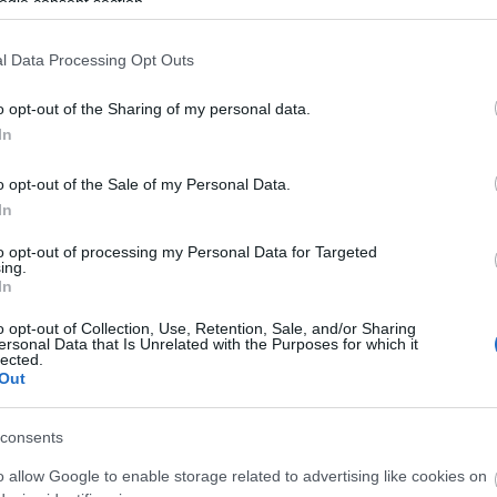
ogle consent section.
(
1
)
(
1
)
jót
(
1
)
l Data Processing Opt Outs
ke
ké
Tetszik
0
ki
o opt-out of the Sharing of my personal data.
(
6
)
kö
In
kö
la
unkakerülés
követelmények
2003 03
(
1
)
o opt-out of the Sale of my Personal Data.
(
1
)
ma
In
me
me
to opt-out of processing my Personal Data for Targeted
élakór
mo
ing.
sz
mo
In
mu
mu
o opt-out of Collection, Use, Retention, Sale, and/or Sharing
mu
ersonal Data that Is Unrelated with the Purposes for which it
(
3
)
lected.
(
1
)
Out
(
2
)
(
1
)
orr
el
consents
(
1
)
(
1
)
pr
o allow Google to enable storage related to advertising like cookies on
pro