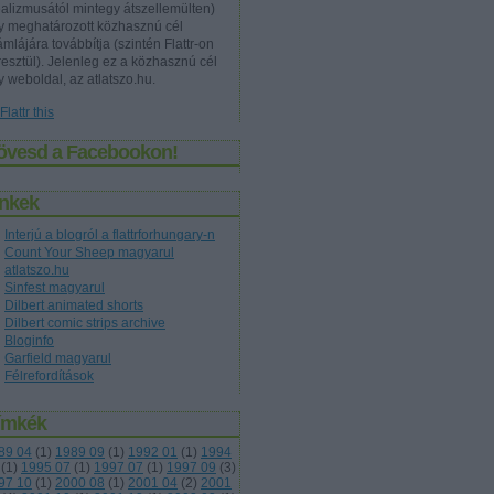
ealizmusától mintegy átszellemülten)
y meghatározott közhasznú cél
mlájára továbbítja (szintén Flattr-on
resztül). Jelenleg ez a közhasznú cél
y weboldal, az atlatszo.hu.
övesd a Facebookon!
inkek
Interjú a blogról a flattrforhungary-n
Count Your Sheep magyarul
atlatszo.hu
Sinfest magyarul
Dilbert animated shorts
Dilbert comic strips archive
Bloginfo
Garfield magyarul
Félrefordítások
ímkék
89 04
(
1
)
1989 09
(
1
)
1992 01
(
1
)
1994
(
1
)
1995 07
(
1
)
1997 07
(
1
)
1997 09
(
3
)
97 10
(
1
)
2000 08
(
1
)
2001 04
(
2
)
2001