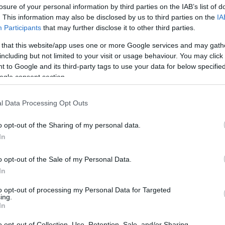
ca
losure of your personal information by third parties on the IAB’s list of
cé
(
1
)
. This information may also be disclosed by us to third parties on the
IA
ga
Participants
that may further disclose it to other third parties.
di
(
4
üg
 that this website/app uses one or more Google services and may gath
dö
including but not limited to your visit or usage behaviour. You may click 
el
el
 to Google and its third-party tags to use your data for below specifi
el
ogle consent section.
en
er
ér
e t
l Data Processing Opt Outs
fé
fiz
(
1
)
o opt-out of the Sharing of my personal data.
fri
go
In
(
1
)
(
1
)
(
1
o opt-out of the Sale of my Personal Data.
bi
In
(
1
)
(
1
)
hü
to opt-out of processing my Personal Data for Targeted
(
2
)
ing.
id
In
im
in
lé
o opt-out of Collection, Use, Retention, Sale, and/or Sharing