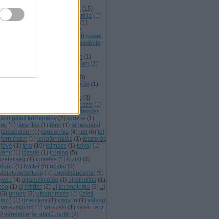
ojektvezetés
(
6
)
projekt kód
(
1
)
bszolga
(
1
)
rakétavető
(
1
)
randi
(
15
)
ndom vp
(
1
)
ratbert
(
4
)
redundancia
(
1
)
mény
(
1
)
rendőr
(
1
)
repülőjegy
(
1
)
szvényesek
(
1
)
retró
(
33
)
reverz
werpoint pinokkitisz
(
8
)
robot
(
3
)
russel
sajtóközlemény
(
1
)
sátán
(
1
)
scrabble
siker
(
3
)
spam
(
1
)
stan
(
1
)
átuszjelentés
(
2
)
steve a veterán
(
1
)
gárzásdózis mérő
(
1
)
szabadalom
(
2
)
abadidő
(
1
)
szabadság
(
1
)
aktanácsadás
(
2
)
számítógép
(
3
)
ámok
(
1
)
szellem
(
3
)
szénlábnyom
(
1
)
erepjáték
(
1
)
szerver
(
1
)
ervkereskedelem
(
3
)
szerződés
(
3
)
lveszter
(
1
)
szívesség
(
1
)
szkepszis
(
1
)
ript
(
1
)
szociopata
(
2
)
szoftverfrissítés
szolgálati közlemény
(
2
)
szüzsé
(
1
)
let
(
1
)
takarítás
(
1
)
tánc
(
1
)
tapasztalat
társadalom
(
1
)
taxidermia
(
4
)
ted
(
6
)
tél
természet
(
1
)
terraformálás
(
1
)
tesztelés
tévé
(
1
)
tina
(
19
)
tolmács
(
1
)
tolvaj
(
1
)
rvény
(
1
)
tőzsde
(
1
)
tréning
(
5
)
fizetettség
(
1
)
tüntetés
(
1
)
tűzfal
(
3
)
zőgép
(
1
)
twitter
(
5
)
ügyfél
(
9
)
yfélelégedettség
(
1
)
ügyfélkapcsolat
(
6
)
yvéd
(
4
)
újradefiniálás
(
1
)
újraindítás
(
1
)
 ceo
(
1
)
új imidzs
(
2
)
új technológia
(
3
)
új
(
3
)
ünnep
(
3
)
utódnemzés
(
1
)
üzleti
emző
(
1
)
üzleti terv
(
1
)
vagyon
(
1
)
válság
varázsgomb
(
1
)
varázsló
(
1
)
vasárnapi
6
)
vénemberfej alakú mobil
(
2
)