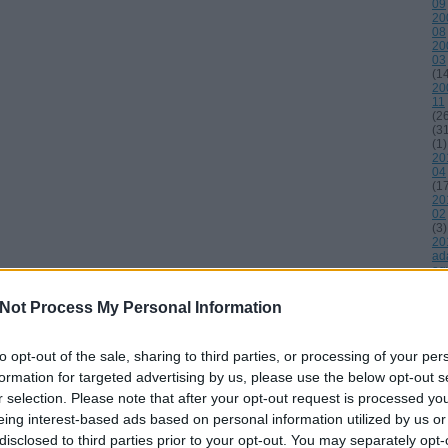
09
20
08
20
03
(
1
20
11
(
2
(
3
(
1
)
20
04
(
1
20
02
(
3
)
20
ad
ag
ali
en
Not Process My Personal Information
an
an
ar
id
to opt-out of the sale, sharing to third parties, or processing of your per
vi
formation for targeted advertising by us, please use the below opt-out s
be
be
r selection. Please note that after your opt-out request is processed y
be
eing interest-based ads based on personal information utilized by us or
bi
bo
disclosed to third parties prior to your opt-out. You may separately opt-