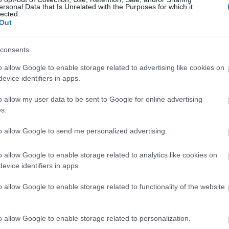
(
1
)
ersonal Data that Is Unrelated with the Purposes for which it
(
1
)
lected.
jót
Out
(
1
)
ke
ké
ki
consents
(
6
)
kö
kö
o allow Google to enable storage related to advertising like cookies on
la
evice identifiers in apps.
(
1
)
(
1
)
ma
o allow my user data to be sent to Google for online advertising
me
s.
me
mo
sz
to allow Google to send me personalized advertising.
mo
mu
mu
mu
o allow Google to enable storage related to analytics like cookies on
(
3
)
evice identifiers in apps.
(
1
)
(
2
)
(
1
)
o allow Google to enable storage related to functionality of the website
orr
el
(
1
)
(
1
)
pr
o allow Google to enable storage related to personalization.
pro