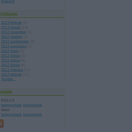
Krakent!
rchívum
2013 február
(
2
)
2013 január
(
13
)
2012 november
(
1
)
2012 október
(
2
)
2012 szeptember
(
6
)
2012 augusztus
(
1
)
2012 július
(
6
)
2012 június
(
2
)
2012 május
(
6
)
2012 április
(
8
)
2012 március
(
11
)
2012 február
(
17
)
Tovább
...
eedek
RSS 2.0
bejegyzések
,
kommentek
Atom
bejegyzések
,
kommentek