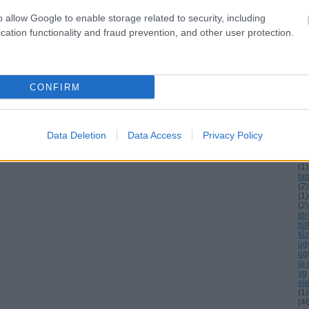
pr
ra
o allow Google to enable storage related to security, including
ra
cation functionality and fraud prevention, and other user protection.
re
ré
po
(
1
)
(
1
)
st
CONFIRM
su
sz
sz
sz
sz
Data Deletion
Data Access
Privacy Policy
sz
szi
szk
(
1
)
tab
(
2
)
(
1
)
(
2
)
tö
túl
tű
üg
üg
új
vp
el
(
1
)
(
4