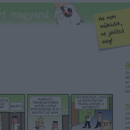
Di
Sc
idő
az
a l
ké
Tá
A f
té
a F
pé