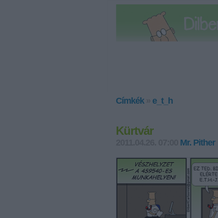
Címkék
»
e_t_h
Kürtvár
2011.04.26. 07:00
Mr. Pither