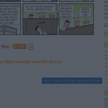
id
eg
szá
ke
eg
K
L
Tetszik
0
pi
dilbert
ted
wally
asok
2011 04
e t h
SÜTI BEÁLLÍTÁSOK MÓDOSÍTÁSA
C
19
10
19