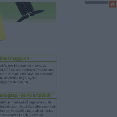
lbert magyarul
ott Adams képregénye magyarul,
nként friss képregénnyel. A képek alatt
 eredeti megjelenés dátuma olvasható,
ink az eredeti angol nyelvű
pregénycsíkra mutat.
mogasd - de ne a fordítót
ordító a munkáját jól vagy rosszul, de
rítésmentesen végzi. Az alábbi gombbal
lattr-on keresztül a blognak felajánlott
nzösszeget a fordító (nagyfokú