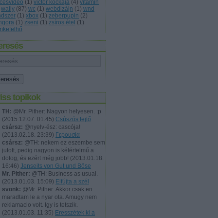
ccesvideó
(
1
)
victor kockája
(
4
)
vitamin
wally
(
87
)
wc
(
1
)
webdizájn
(
1
)
wnd
ndszer
(
1
)
xbox
(
1
)
zeberpupin
(
2
)
ngora
(
1
)
zseni
(
1
)
zsíros étel
(
1
)
mkefelhő
eresés
iss topikok
TH:
@Mr. Pither: Nagyon helyesen. :p
(
2015.12.07. 01:45
)
Csúszós lejtő
csársz:
@nyelv-ész: cascója!
(
2013.02.18. 23:39
)
Γερουσία
csársz:
@TH: nekem ez eszembe sem
jutott, pedig nagyon is kétértelmű a
dolog, és ezért még jobb!
(
2013.01.18.
16:46
)
Jenseits von Gut und Böse
Mr. Pither:
@TH: Business as usual.
(
2013.01.03. 15:09
)
Elfújta a szél
svonk:
@Mr. Pither: Akkor csak en
maradtam le a nyar ota. Amugy nem
reklamacio volt. Igy is tetszik.
(
2013.01.03. 11:35
)
Eresszétek ki a