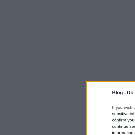
Blog -
Do 
If you wish 
sensitive in
confirm you
continue se
information 