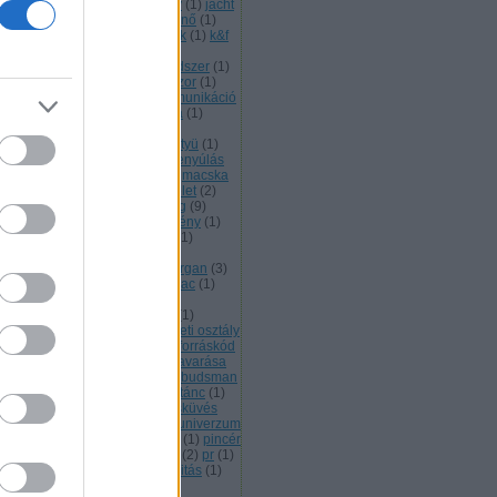
iso 9000
(
1
)
isten
(
1
)
it osztály
(
1
)
jacht
jel zaj arány
(
1
)
jóképű
(
1
)
jósnő
(
1
)
állás
(
1
)
justin bieber
(
1
)
jutalék
(
1
)
k&f
kamat
(
1
)
karrier
(
1
)
resőoptimalizálás
(
1
)
keretrendszer
(
1
)
sedelmi
(
1
)
kétmagos processzor
(
1
)
rúgás
(
2
)
költségvetés
(
4
)
kommunikáció
konkurencia
(
4
)
könnyű préda
(
1
)
nyvelés
(
3
)
követelmények
(
5
)
zösségi média
(
4
)
kritika
(
3
)
kütyü
(
1
)
uren
(
1
)
lefikázás
(
1
)
lélek
(
6
)
lenyúlás
logan
(
2
)
lottó
(
2
)
lucknow
(
1
)
macska
macskaterelgetés
(
1
)
magánélet
(
2
)
jom
(
2
)
marionett
(
6
)
marketing
(
9
)
ntőkabin
(
1
)
mészkőképződmény
(
1
)
tafora
(
1
)
mikromenedzselés
(
1
)
bilsugárzás
(
1
)
mordac a
ámitástechnikai ellenző
(
7
)
morgan
(
3
)
rt
(
3
)
multitask
(
3
)
munkaerőpiac
(
1
)
nkaidő
(
1
)
munkakerülés
(
43
)
nkamorál
(
1
)
munkavédelem
(
1
)
skétás
(
1
)
művész
(
1
)
művészeti osztály
napfény
(
1
)
nyelvész
(
1
)
nyílt forráskód
nyomtató
(
1
)
nyugalom megzavarása
offtopic
(
1
)
okostelefon
(
7
)
ombudsman
optimista
(
1
)
óradíj
(
1
)
ördögi tánc
(
1
)
plasztika
(
5
)
orvos
(
1
)
összeesküvés
mélet
(
1
)
ötlet
(
1
)
párhuzamos univerzum
pénzügyi elemző
(
1
)
piaci rés
(
1
)
pincér
piszkos munka
(
2
)
poltergeist
(
2
)
pr
(
1
)
émium
(
1
)
prezentáció
(
5
)
prioritás
(
1
)
duktivitás
(
3
)
project glass
(
1
)